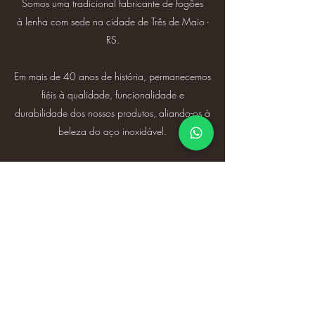
Somos uma tradicional fabricante de fogões
à lenha com sede na cidade de Três de Maio -
RS.
Em mais de 40 anos de história, permanecemos
fiéis à qualidade, funcionalidade e
durabilidade dos nossos produtos, aliando-os à
beleza do aço inoxidável.
Fogões Veit
Fone:
(55) 3535-2211
Whats App:
(55) 996956020
R. do Herval, 481, Três de Maio - RS,
98910-
000
, Brasil